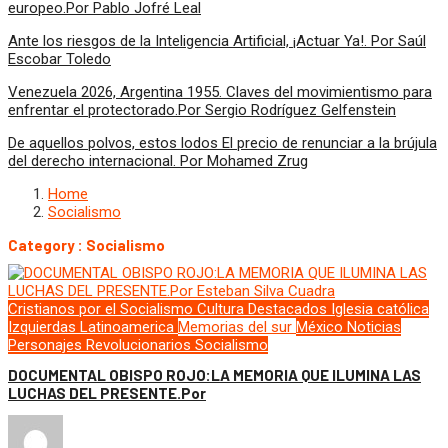
europeo.Por Pablo Jofré Leal
Ante los riesgos de la Inteligencia Artificial, ¡Actuar Ya!. Por Saúl
Escobar Toledo
Venezuela 2026, Argentina 1955. Claves del movimientismo para
enfrentar el protectorado.Por Sergio Rodríguez Gelfenstein
De aquellos polvos, estos lodos El precio de renunciar a la brújula
del derecho internacional. Por Mohamed Zrug
Home
Socialismo
Category : Socialismo
Cristianos por el Socialismo
Cultura
Destacados
Iglesia católica
Izquierdas
Latinoamerica
Memorias del sur
México
Noticias
Personajes
Revolucionarios
Socialismo
DOCUMENTAL OBISPO ROJO:LA MEMORIA QUE ILUMINA LAS
LUCHAS DEL PRESENTE.Por