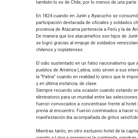
también lo es de Chile, por lo menos de una parte 
En 1824 cuando en Junín y Ayacucho se consumó l
participación destacada de oficiales y soldados ch
provincia de Atacama pertenecía a Perú y la de An
De manera que los atacameños son hijos de Juní
se logró gracias al empuje de soldados venezola
chilenos y rioplatenses.
El odio sustentado en un falso nacionalismo que a 
pueblos de América Latina, solo sirven a sus int
la “Patria” cuando en realidad lo único que le im
y en última instancia, de clase.
Siempre recuerdo una ocasión cuando estando en 
eliminatorio para un mundial entre las seleccione
fueron convocados a concentrase frente al hotel 
previa al encuentro. Fueron conminados a hacer ru
manifestación iba acompañada de gritos xenófobo
Mientras tanto, en otro exclusivo hotel de la capit
viajado a Lima a presenciar la contienda, cenaban