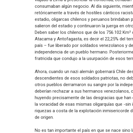
consumaban algún negocio. Al día siguiente, mien
retóricamente a través de hostiles cánticos racis
estadio, oligarcas chilenos y peruanos brindaban po
salieron del estadio y continuaron la juerga en ot
Deben saber los chilenos que de los 756.102 Km² d
Atacama y Antofagasta, es decir el 22,25% del terri
país – fue liberado por soldados venezolanos y de
independencia de un pueblo hermano. Posteriormen
fratricida que condujo a la usurpación de esos terr
Ahora, cuando un nazi alemán gobernará Chile des
descendientes de esos soldados patriotas, no debe
otros pueblos derramaron su sangre por la indepe
deberían rechazar a sus hermanos venezolanos, c
huyendo precisamente de las desgracias que han de
la voracidad de esas mismas oligarquías que -sin 
riquezas a costa de la explotación inmisericorde d
de origen.
No es tan importante el país en que se nace sino l