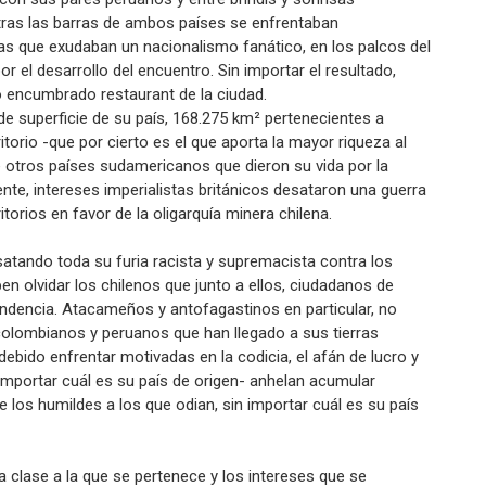
tras las barras de ambos países se enfrentaban
tas que exudaban un nacionalismo fanático, en los palcos del
r el desarrollo del encuentro. Sin importar el resultado,
ro encumbrado restaurant de la ciudad.
e superficie de su país, 168.275 km² pertenecientes a
torio -que por cierto es el que aporta la mayor riqueza al
 otros países sudamericanos que dieron su vida por la
te, intereses imperialistas británicos desataron una guerra
itorios en favor de la oligarquía minera chilena.
atando toda su furia racista y supremacista contra los
n olvidar los chilenos que junto a ellos, ciudadanos de
ndencia. Atacameños y antofagastinos en particular, no
olombianos y peruanos que han llegado a sus tierras
bido enfrentar motivadas en la codicia, el afán de lucro y
importar cuál es su país de origen- anhelan acumular
e los humildes a los que odian, sin importar cuál es su país
a clase a la que se pertenece y los intereses que se