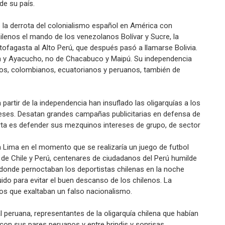
de su país.
a derrota del colonialismo español en América con
ilenos el mando de los venezolanos Bolívar y Sucre, la
tofagasta al Alto Perú, que después pasó a llamarse Bolivia.
n y Ayacucho, no de Chacabuco y Maipú. Su independencia
nos, colombianos, ecuatorianos y peruanos, también de
partir de la independencia han insuflado las oligarquías a los
ereses. Desatan grandes campañas publicitarias en defensa de
porta es defender sus mezquinos intereses de grupo, de sector
Lima en el momento que se realizaría un juego de futbol
s de Chile y Perú, centenares de ciudadanos del Perú humilde
donde pernoctaban los deportistas chilenas en la noche
ido para evitar el buen descanso de los chilenos. La
s que exaltaban un falso nacionalismo.
al peruana, representantes de la oligarquía chilena que habían
 con sus pares peruanos y entre brindis y sonrisas