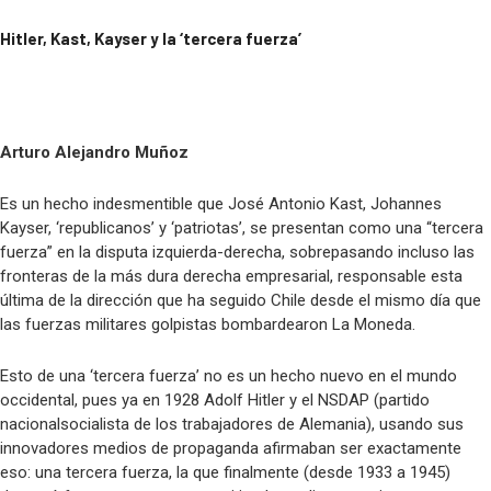
Pablo Jofré Leal
Ante los riesgos de la Inteligencia Artificial, ¡Actuar Ya!. Por Saúl Escobar
Hitler, Kast, Kayser y la ‘tercera fuerza’
Toledo
Venezuela 2026, Argentina 1955. Claves del movimientismo para enfrentar el
protectorado.Por Sergio Rodríguez Gelfenstein
Arturo Alejandro Muñoz
De aquellos polvos, estos lodos El precio de renunciar a la brújula del
derecho internacional. Por Mohamed Zrug
Es un hecho indesmentible que José Antonio Kast, Johannes
Kayser, ‘republicanos’ y ‘patriotas’, se presentan como una “tercera
fuerza” en la disputa izquierda-derecha, sobrepasando incluso las
fronteras de la más dura derecha empresarial, responsable esta
última de la dirección que ha seguido Chile desde el mismo día que
las fuerzas militares golpistas bombardearon La Moneda.
Esto de una ‘tercera fuerza’ no es un hecho nuevo en el mundo
occidental, pues ya en 1928 Adolf Hitler y el NSDAP (partido
nacionalsocialista de los trabajadores de Alemania), usando sus
innovadores medios de propaganda afirmaban ser exactamente
eso: una tercera fuerza, la que finalmente (desde 1933 a 1945)