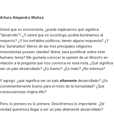
Venezuela 2026, Argentina 1955. Claves del movimientismo para enfrentar el
protectorado.Por Sergio Rodríguez Gelfenstein
Arturo Alejandro Muñoz
De aquellos polvos, estos lodos El precio de renunciar a la brújula del
derecho internacional. Por Mohamed Zrug
Usted que es economista, ¿puede explicarnos qué significa
“desarrollo”? ¿Y usted que es sociólogo, podría iluminarnos al
respecto? ¿Y los inefables políticos, tienen alguna respuesta? ¿Y
los ‘iluminados’ líderes de las tres principales religiones
monoteístas poseen claridad ‘divina’ para pontificar sobre este
humano tema? Me gustaría conocer la opinión de un filósofo en
relación a la pregunta que nos convoca en esta nota, ¿Qué significa
ser un país desarrollado? ¿Es bueno? ¿Es malo? ¿No interesa?
Y agrego: ¿qué significa ser un país
altamente
desarrollado? ¿Es
convenientemente bueno para el resto de la humanidad? ¿Qué
consecuencias origina ello?
Pero, lo primero es lo primero. Descifremos lo importante. ¿De
verdad queremos llegar a ser un país altamente desarrollado?