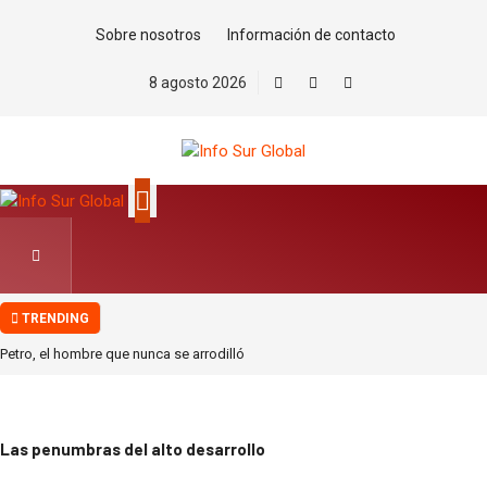
Sobre nosotros
Información de contacto
8 agosto 2026
TRENDING
Petro, el hombre que nunca se arrodilló
La estrategia migratoria de la monarquía marroquí y el jardín europeo.Por
Pablo Jofré Leal
Ante los riesgos de la Inteligencia Artificial, ¡Actuar Ya!. Por Saúl Escobar
Las penumbras del alto desarrollo
Toledo