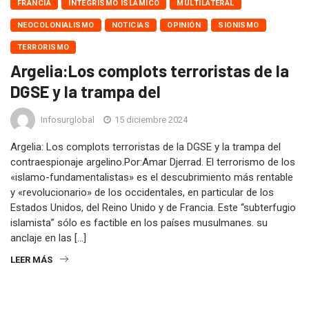
FRANCIA
INTEGRISMO ISLAMICO
MULTILATERAL
NEOCOLONIALISMO
NOTICIAS
OPINIÓN
SIONISMO
TERRORISMO
Argelia:Los complots terroristas de la
DGSE y la trampa del
Infosurglobal
15 diciembre 2024
Argelia: Los complots terroristas de la DGSE y la trampa del
contraespionaje argelino.Por:Amar Djerrad. El terrorismo de los
«islamo-fundamentalistas» es el descubrimiento más rentable
y «revolucionario» de los occidentales, en particular de los
Estados Unidos, del Reino Unido y de Francia. Este “subterfugio
islamista” sólo es factible en los países musulmanes. su
anclaje en las […]
LEER MÁS