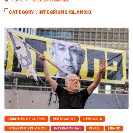
Home
Integrismo Islamico
CATEGORY : INTEGRISMO ISLAMICO
CRÍMENES DE GUERRA
DESTACADOS
GENOCIDIO
INTEGRISMO ISLAMICO
INTERNACIONAL
ISRAEL
LÍBANO